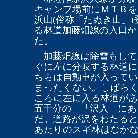
キャンプ場前にＭＴＢを
浜山(俗称「たぬき山」)
る林道加藤畑線の入口か
た。
加藤畑線は除雪もして
ぐに左に分岐する林道に
ちらは自動車が入ってい
まったくない。しばら
ころに左に入る林道があ
五千分の一「沢入」にあ
だ。道路が沢をわたる
あたりのスギ林はなか