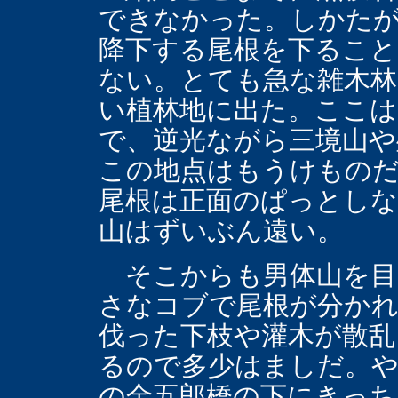
できなかった。しかた
降下する尾根を下るこ
ない。とても急な雑木林
い植林地に出た。ここ
で、逆光ながら三境山や
この地点はもうけものだ
尾根は正面のぱっとし
山はずいぶん遠い。
そこからも男体山を目
さなコブで尾根が分か
伐った下枝や灌木が散乱
るので多少はましだ。や
の金五郎橋の下にきっち