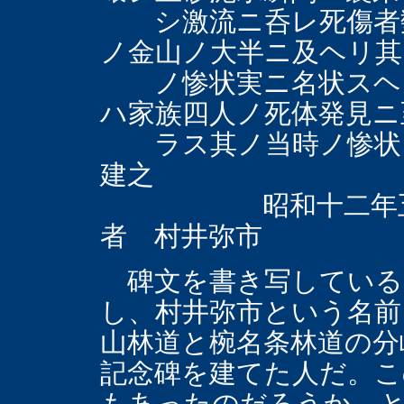
シ激流ニ呑レ死傷者数
ノ金山ノ大半ニ及ヘリ其
ノ惨状実ニ名状スヘカ
ハ家族四人ノ死体発見ニ
ラス其ノ当時ノ惨状ヲ
建之
昭和十二年五
者 村井弥市
碑文を書き写している
し、村井弥市という名前
山林道と椀名条林道の分
記念碑を建てた人だ。こ