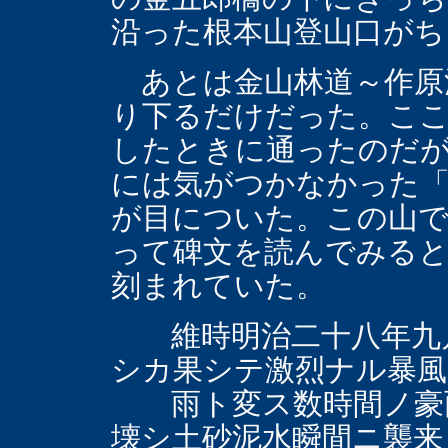
沿った根本山登山口がち
あとは金山林道～作原
り下るだけだった。ここ
したときに通ったのだが
には気がつかなかった「
が目についた。この山
って碑文を読んでみる
刻まれていた。
維時明治二十八年九月
シカ果シテ激烈ナル暴風
雨ト変ス数時間ノ豪雨
壊シ土砂泥水瞬間ニ襲来