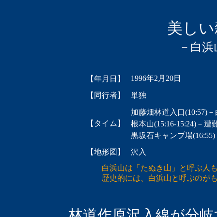
美しい
－白浜
1996年2月20日
【年月日】
【同行者】
単独
加藤畑林道入口(10:57)－白浜
【タイム】
根本山(15:16-15:24)－遭難碑
黒坂石キャンプ場(16:55)
【地形図】
沢入
白浜山は「たぬき山」と呼ぶ人も多
歴史的には、白浜山と呼ぶのがも
林道作原沢入線が分岐