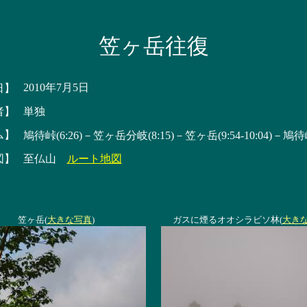
笠ヶ岳往復
2010年7月5日
日】
者】
単独
ム】
鳩待峠(6:26)－笠ヶ岳分岐(8:15)－笠ヶ岳(9:54-10:04)－鳩待峠(
図】
至仏山
ルート地図
笠ヶ岳(
大きな写真
)
ガスに煙るオオシラビソ林(
大き