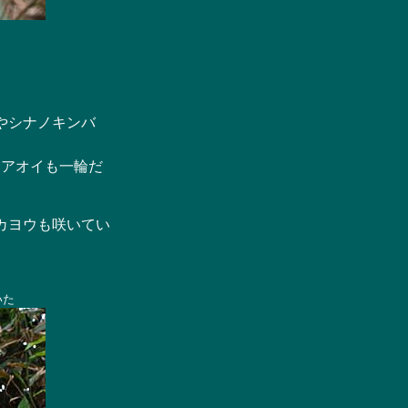
やシナノキンバ
アオイも一輪だ
カヨウも咲いてい
いた