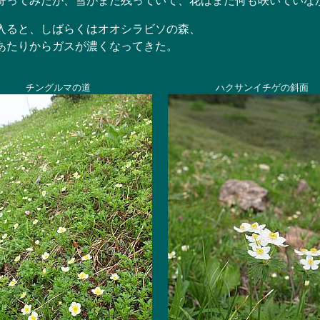
寄ってみたが、雪がまだ残っていて、花はまだ何も咲いていな
ると、しばらくはオオシラビソの森、
たりからガスが濃くなってきた。
チングルマの道
ハクサンイチゲの斜面