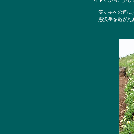
イトだから、少し
笠ヶ岳への道に入
悪沢岳を過ぎたあ