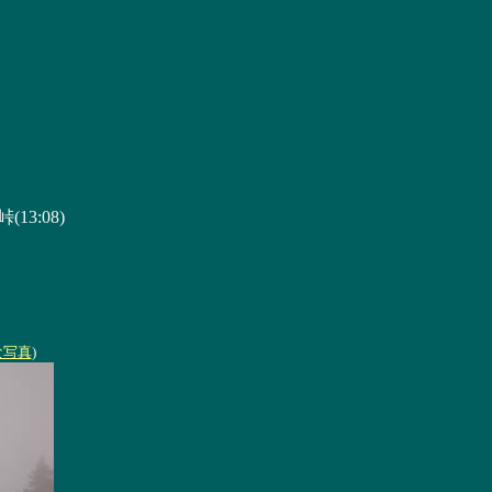
13:08)
な写真
)