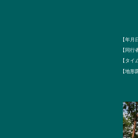
【年月
【同行
【タイ
【地形