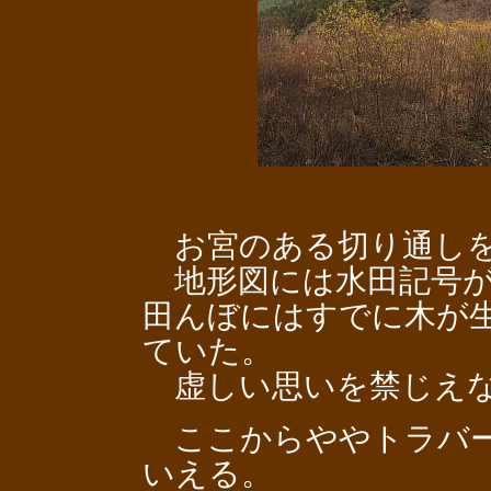
お宮のある切り通しを
地形図には水田記号が
田んぼにはすでに木が
ていた。
虚しい思いを禁じえ
ここからややトラバー
いえる。